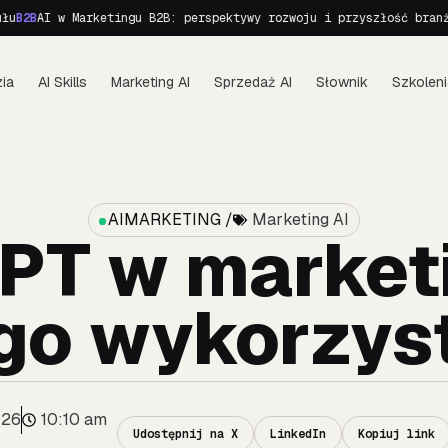
2B
AI w Marketingu B2B: perspektywy rozwoju i przyszłość branży
AI
ia
AI Skills
Marketing AI
Sprzedaż AI
Słownik
Szkoleni
AIMARKETING /
Marketing AI
PT w market
 go wykorzys
026
10:10 am
Udostępnij na X
LinkedIn
Kopiuj link