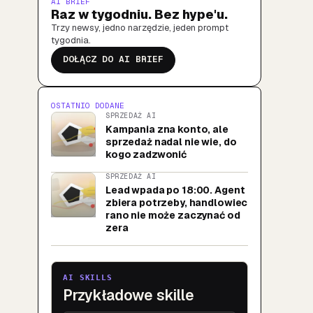
AI BRIEF
Raz w tygodniu. Bez hype'u.
Trzy newsy, jedno narzędzie, jeden prompt
tygodnia.
DOŁĄCZ DO AI BRIEF
OSTATNIO DODANE
SPRZEDAŻ AI
Kampania zna konto, ale
sprzedaż nadal nie wie, do
kogo zadzwonić
SPRZEDAŻ AI
Lead wpada po 18:00. Agent
zbiera potrzeby, handlowiec
rano nie może zaczynać od
zera
AI SKILLS
Przykładowe skille