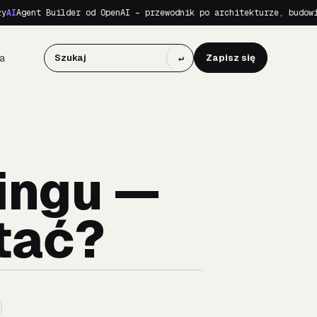
Agent Builder od OpenAI – przewodnik po architekturze, budowie i
a
↵
Zapisz się
ingu —
tać?