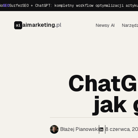
O
SurferSEO + ChatGPT: kompletny workflow optymalizacji artykułu
B
aimarketing
.pl
Newsy AI
Narzędz
ai
ChatG
jak
Błażej Pianowski
8 czerwca, 2