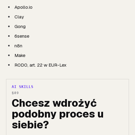
Apollo.io
Clay
Gong
6sense
n8n
Make
RODO, art. 22 w EUR-Lex
AI SKILLS
Chcesz wdrożyć
podobny proces u
siebie?