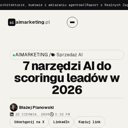
kturze, budowie i wdrażaniu agentów
AI
Raport o Realnych Zagrożeni
aimarketing
.pl
ai
AIMARKETING /
Sprzedaż AI
7 narzędzi AI do
scoringu leadów w
2026
Błażej Pianowski
22 CZERWCA, 2026
5:32 PM
Udostępnij na X
LinkedIn
Kopiuj link