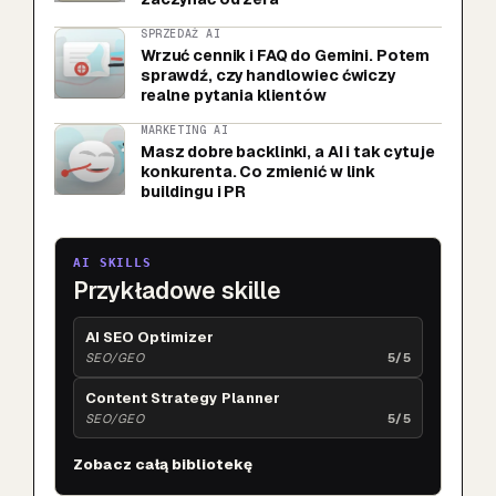
SPRZEDAŻ AI
Wrzuć cennik i FAQ do Gemini. Potem
sprawdź, czy handlowiec ćwiczy
realne pytania klientów
MARKETING AI
Masz dobre backlinki, a AI i tak cytuje
konkurenta. Co zmienić w link
buildingu i PR
AI SKILLS
Przykładowe skille
AI SEO Optimizer
SEO/GEO
5/5
Content Strategy Planner
SEO/GEO
5/5
Zobacz całą bibliotekę