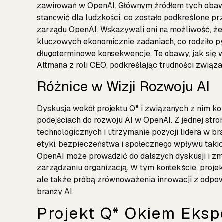
zawirowań w OpenAI. Głównym źródłem tych obaw 
stanowić dla ludzkości, co zostało podkreślone pr
zarządu OpenAI. Wskazywali oni na możliwość, ż
kluczowych ekonomicznie zadaniach, co rodziło pyt
długoterminowe konsekwencje. Te obawy, jak się w
Altmana z roli CEO, podkreślając trudności zwi
Różnice w Wizji Rozwoju AI
Dyskusja wokół projektu Q* i związanych z nim ko
podejściach do rozwoju AI w OpenAI. Z jednej stro
technologicznych i utrzymanie pozycji lidera w br
etyki, bezpieczeństwa i społecznego wpływu takic
OpenAI
może prowadzić do dalszych dyskusji i zm
zarządzaniu organizacją. W tym kontekście, proje
ale także próbą zrównoważenia innowacji z odpowi
branży AI.
Projekt Q* Okiem Eksp