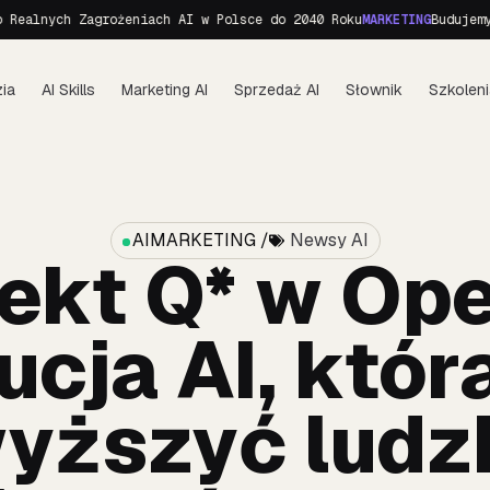
h Zagrożeniach AI w Polsce do 2040 Roku
MARKETING
Budujemy personę
ia
AI Skills
Marketing AI
Sprzedaż AI
Słownik
Szkoleni
AIMARKETING /
Newsy AI
ekt Q* w Op
cja AI, któ
yższyć ludz