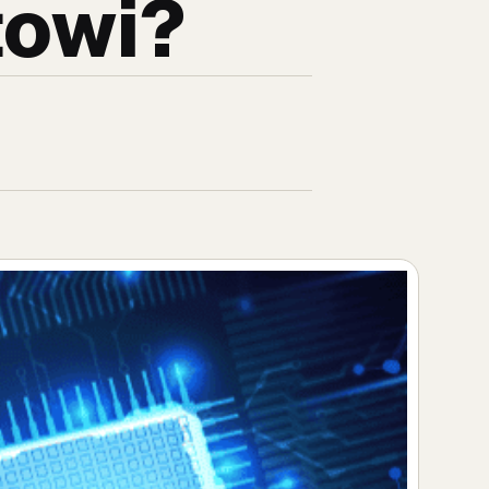
towi?