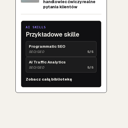
handlowiec ćwiczy realne
pytania klientów
AI SKILLS
Przykładowe skille
Programmatic SEO
SEO/GEO
5/5
AI Traffic Analytics
SEO/GEO
5/5
Zobacz całą bibliotekę