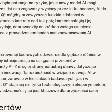
było potencjalne ryzyko, jakie nowy model AI mógł
zez list ostrzegawczy, wysłany przez kilku badaczy AI do
e Q* mógłby przewyższać ludzkie zdolności w
ania o kontrolę nad tak potężną technologią i jej
ydaje, doprowadziły do krótkotrwałego usunięcia
ązane z prowadzeniem badań nad zaawansowaną AI.
ntrowersji kadrowych odzwierciedla głębsze różnice w
ny istnieje presja na osiąganie przełomów
anży AI. Z drugiej strony, narastają obawy dotyczące
h innowacji. Ta rozbieżność w wizjach rozwoju AI w
ian, zarówno w kierunkach badawczych, jak i w
kt Q* staje się nie tylko technologicznym eksperymentem,
edzialnością, co jest kluczowe dla przyszłości całej
ertów