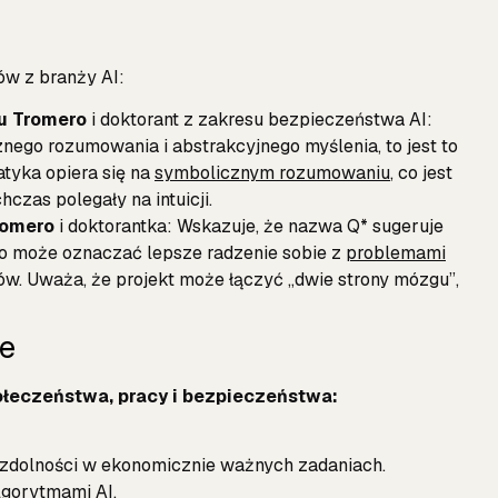
ów z branży AI:
pu Tromero
i doktorant z zakresu bezpieczeństwa AI:
znego rozumowania i abstrakcyjnego myślenia, to jest to
tyka opiera się na
symbolicznym rozumowaniu
, co jest
czas polegały na intuicji.
romero
i doktorantka:
Wskazuje, że nazwa Q* sugeruje
 co może oznaczać lepsze radzenie sobie z
problemami
ów. Uważa, że projekt może łączyć „dwie strony mózgu”,
je
łeczeństwa, pracy i bezpieczeństwa:
 zdolności w ekonomicznie ważnych zadaniach.
lgorytmami AI.