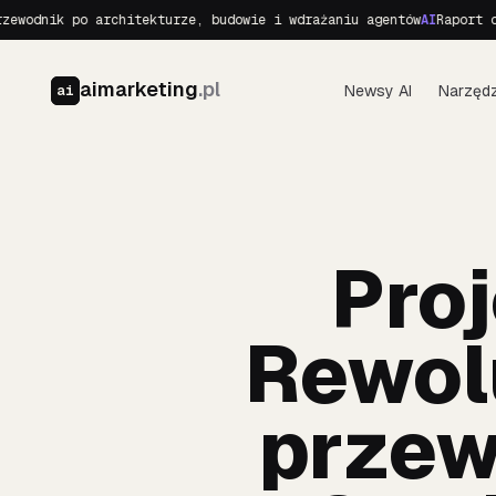
 po architekturze, budowie i wdrażaniu agentów
AI
Raport o Realnyc
aimarketing
.pl
Newsy AI
Narzędz
ai
Proj
Rewolu
przew