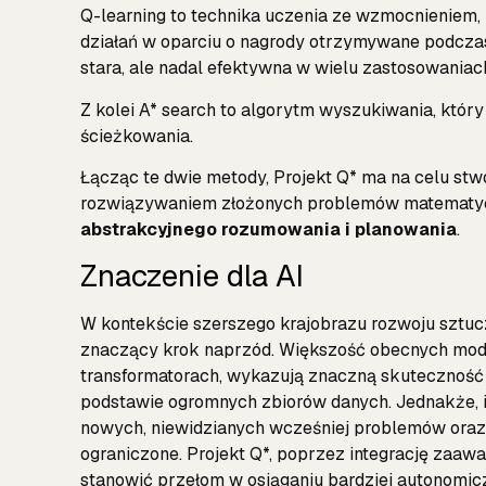
Q-learning to technika uczenia ze wzmocnieniem,
działań w oparciu o nagrody otrzymywane podczas
stara, ale nadal efektywna w wielu zastosowaniach
Z kolei A* search to algorytm wyszukiwania, któ
ścieżkowania.
Łącząc te dwie metody, Projekt Q* ma na celu stwor
rozwiązywaniem złożonych problemów matematyc
abstrakcyjnego rozumowania i planowania
.
Znaczenie dla AI
W kontekście szerszego krajobrazu rozwoju sztuczn
znaczący krok naprzód. Większość obecnych model
transformatorach, wykazują znaczną skutecznoś
podstawie ogromnych zbiorów danych. Jednakże, 
nowych, niewidzianych wcześniej problemów oraz
ograniczone. Projekt Q*, poprzez integrację za
stanowić przełom w osiąganiu bardziej autonomiczn