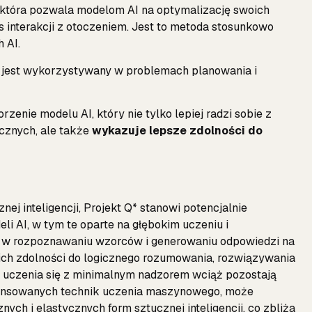
 która pozwala modelom AI na optymalizację swoich
 interakcji z otoczeniem. Jest to metoda stosunkowo
 AI.
ry jest wykorzystywany w problemach planowania i
zenie modelu AI, który nie tylko lepiej radzi sobie z
znych, ale także
wykazuje lepsze zdolności do
ej inteligencji, Projekt Q* stanowi potencjalnie
i AI, w tym te oparte na głębokim uczeniu i
ć w rozpoznawaniu wzorców i generowaniu odpowiedzi na
ich zdolności do logicznego rozumowania, rozwiązywania
 uczenia się z minimalnym nadzorem wciąż pozostają
awansowanych technik uczenia maszynowego, może
ych i elastycznych form sztucznej inteligencji, co zbliża