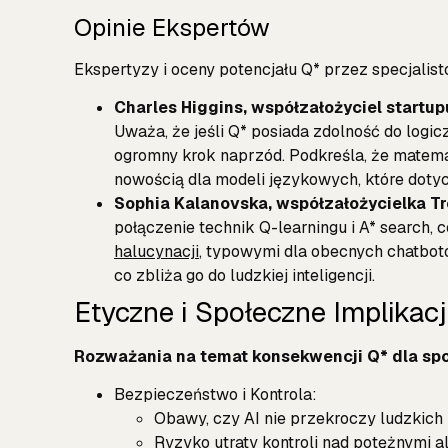
Opinie Ekspertów
Ekspertyzy i oceny potencjału Q* przez specjalist
Charles Higgins, współzałożyciel startu
Uważa, że jeśli Q* posiada zdolność do logic
ogromny krok naprzód. Podkreśla, że matema
nowością dla modeli językowych, które dotych
Sophia Kalanovska, współzałożycielka T
połączenie technik Q-learningu i A* search,
halucynacji
, typowymi dla obecnych chatbot
co zbliża go do ludzkiej inteligencji.
Etyczne i Społeczne Implikac
Rozważania na temat konsekwencji Q* dla spo
Bezpieczeństwo i Kontrola:
Obawy, czy AI nie przekroczy ludzkich
Ryzyko utraty kontroli nad potężnymi a