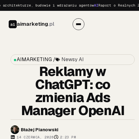
tekturze, budowie i wdrażaniu agentów
AI
Raport o Realnych Zagroże
aimarketing
.pl
ai
AIMARKETING /
Newsy AI
Reklamy w
ChatGPT: co
zmienia Ads
Manager OpenAI
Błażej Pianowski
14 CZERWCA, 2026
2:23 PM