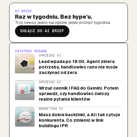
AI BRIEF
Raz w tygodniu. Bez hype'u.
Trzy newsy, jedno narzędzie, jeden prompt tygodnia.
DOŁĄCZ DO AI BRIEF
OSTATNIO DODANE
SPRZEDAŻ AI
Lead wpada po 18:00. Agent zbiera
potrzeby, handlowiec rano nie może
zaczynać od zera
SPRZEDAŻ AI
Wrzuć cennik i FAQ do Gemini. Potem
sprawdź, czy handlowiec ćwiczy
realne pytania klientów
MARKETING AI
Masz dobre backlinki, a AI i tak cytuje
konkurenta. Co zmienić w link
buildingu i PR