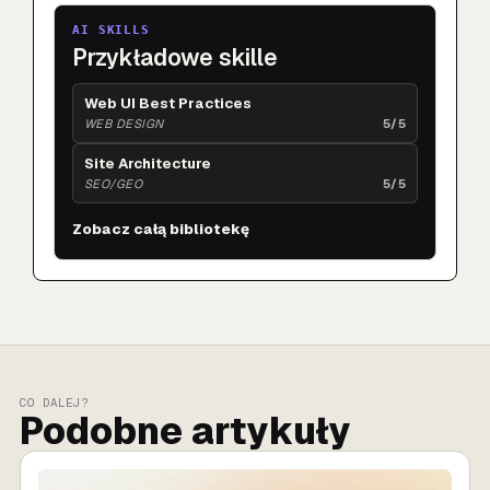
AI SKILLS
Przykładowe skille
Web UI Best Practices
WEB DESIGN
5/5
Site Architecture
SEO/GEO
5/5
Zobacz całą bibliotekę
CO DALEJ?
Podobne artykuły
SPRZEDAŻ AI