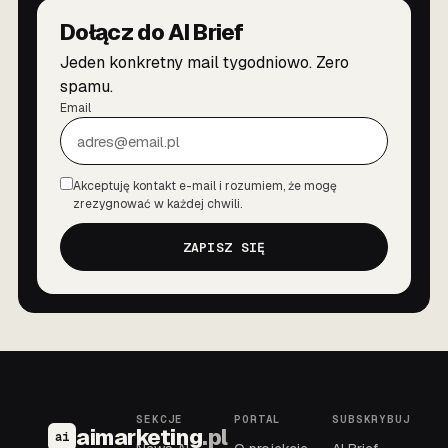
Dołącz do AI Brief
Jeden konkretny mail tygodniowo. Zero
spamu.
Email
Akceptuję kontakt e-mail i rozumiem, że mogę
Zgoda
zrezygnować w każdej chwili.
ZAPISZ SIĘ
SEKCJE
PORTAL
SUBSKRYBUJ
aimarketing
.pl
ai