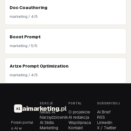
Doc Coauthoring
marketing / 4/5
Boost Prompt
marketing / 5/5
Arize Prompt Optimization
marketing / 4/5
SEKCJE
PORTAL
SUBSKRYBUJ
aimarketing
.pl
ai
News AI
O projekcie
AI Brief
Narzędziownik
AI redakcja
RSS
Polski portal
AI Skills
Współpraca
LinkedIn
Marketing
Kontakt
X / Twitter
o AI w