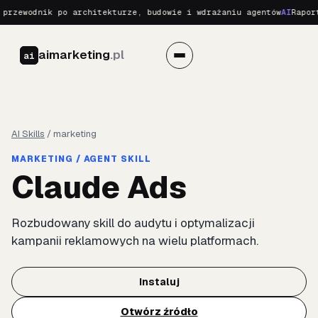
przewodnik po architekturze, budowie i wdrażaniu agentów
AI
Raport
aimarketing
.pl
ai
AI Skills
/
marketing
MARKETING / AGENT SKILL
Claude Ads
Rozbudowany skill do audytu i optymalizacji
kampanii reklamowych na wielu platformach.
Instaluj
Otwórz źródło