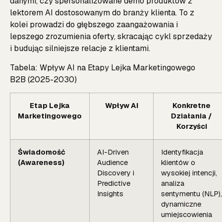
danymi, czy spersonalizowane demo produktów z
lektorem AI dostosowanym do branży klienta. To z
kolei prowadzi do głębszego zaangażowania i
lepszego zrozumienia oferty, skracając cykl sprzedaży
i budując silniejsze relacje z klientami.
Tabela: Wpływ AI na Etapy Lejka Marketingowego
B2B (2025-2030)
Etap Lejka
Wpływ AI
Konkretne
Marketingowego
Działania /
Korzyści
Świadomość
AI-Driven
Identyfikacja
(Awareness)
Audience
klientów o
Discovery i
wysokiej intencji,
Predictive
analiza
Insights
sentymentu (NLP),
dynamiczne
umiejscowienia