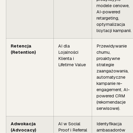
modele cenowe,
AI-powered
retargeting,
optymalizacja
licytacji kampanii.
Retencja
AI dla
Przewidywanie
(Retention)
Lojalności
churnu,
Klienta i
proaktywne
Lifetime Value
strategie
zaangażowania,
automatyczne
kampanie re-
engagement, AI-
powered CRM
(rekomendacje
serwisowe).
Adwokacja
AI w Social
Identyfikacja
(Advocacy)
Proof i Referral
ambasadorów