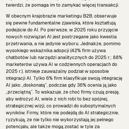
twierdzi, że pomaga im to zamykać więcej transakcji.
W obecnym krajobrazie marketingu B2B, obserwuje
się pewne fundamentalne zjawiska, które kształtują
podejście do AI. Po pierwsze, w 2025 roku przyjęcie
nowych rozwiązań AI jest postrzegane jako kwestia
przetrwania, a nie jedynie wyboru. Jednakże, pomimo
wysokiego wskaźnika adopcji (42% firm używa
chatbotów lub narzędzi analitycznych do 2025 r.; 88%
marketerów używa AI w codziennych operacjach do
2025 r.), istnieje zauważalny podział w sposobie
integracji AI. Tylko 6% firm klasyfikuje swoją integrację
AI jako „doskonałą”, podczas gdy 36% ocenia ją jako
„przeciętną”. To wskazuje, że choć firmy czują presję,
aby wdrożyć AI, wiele z nich robi to bez spójnej,
strategicznej wizji, co prowadzi do suboptymalnych
wyników. Firmy, które nie podejdą do AI strategicznie,
ryzykują, że nie tylko nie wykorzystają jej pełnego
potencjału, ale także mogą zostać w tyle za