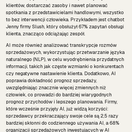
klientów, dostarczać zasoby i nawet planować
spotkania z przedstawicielami handlowymi, wszystko
to bez interwencji człowieka. Przykładem jest chatbot
Jenny firmy Slush, który obsłużył 67% zapytań obsługi
klienta, znacząco odciążając zespół.
AI może również analizować transkrypcje rozmów
sprzedażowych, wykorzystując przetwarzanie języka
naturalnego (NLP), w celu wyodrębnienia przydatnych
informacji, takich jak częste wzmianki o konkurentach
czy negatywne nastawienie klienta. Dodatkowo, AI
poprawia dokładność prognoz sprzedaży,
uwzględniając znacznie więcej zmiennych niż
człowiek, co prowadzi do bardziej wiarygodnych
prognoz przychodów i lepszego planowania. Firmy,
które wcześnie przyjęły AI, już widzą korzyści:
sprzedawcy przekraczający swoje cele są 2,5 razy
bardziej skłonni do codziennego używania AI, a 68%
organizacji sprzedażowych inwestujących w AI