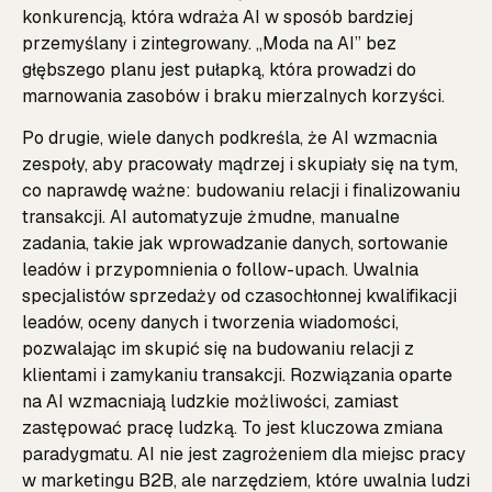
konkurencją, która wdraża AI w sposób bardziej
przemyślany i zintegrowany. „Moda na AI” bez
głębszego planu jest pułapką, która prowadzi do
marnowania zasobów i braku mierzalnych korzyści.
Po drugie, wiele danych podkreśla, że AI wzmacnia
zespoły, aby pracowały mądrzej i skupiały się na tym,
co naprawdę ważne: budowaniu relacji i finalizowaniu
transakcji. AI automatyzuje żmudne, manualne
zadania, takie jak wprowadzanie danych, sortowanie
leadów i przypomnienia o follow-upach. Uwalnia
specjalistów sprzedaży od czasochłonnej kwalifikacji
leadów, oceny danych i tworzenia wiadomości,
pozwalając im skupić się na budowaniu relacji z
klientami i zamykaniu transakcji. Rozwiązania oparte
na AI wzmacniają ludzkie możliwości, zamiast
zastępować pracę ludzką. To jest kluczowa zmiana
paradygmatu. AI nie jest zagrożeniem dla miejsc pracy
w marketingu B2B, ale narzędziem, które uwalnia ludzi