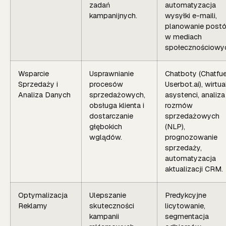
zadań
automatyzacja
kampanijnych.
wysyłki e-maili,
planowanie post
w mediach
społecznościowy
Wsparcie
Usprawnianie
Chatboty (Chatfue
Sprzedaży i
procesów
Userbot.ai), wirtua
Analiza Danych
sprzedażowych,
asystenci, analiza
obsługa klienta i
rozmów
dostarczanie
sprzedażowych
głębokich
(NLP),
wglądów.
prognozowanie
sprzedaży,
automatyzacja
aktualizacji CRM.
Optymalizacja
Ulepszanie
Predykcyjne
Reklamy
skuteczności
licytowanie,
kampanii
segmentacja