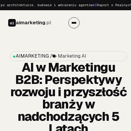
chitekturze, budowie i wdrażaniu agentów
AI
Raport o Realnych Zagr
aimarketing
.pl
ai
AIMARKETING /
Marketing AI
AI w Marketingu
B2B: Perspektywy
rozwoju i przyszłość
branży w
nadchodzących 5
Latach