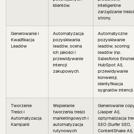
klientów.
inteligentne
zarządzanie treśc
strony.
Generowanie i
Automatyzacja
Automatyczne
Kwalifikacja
pozyskiwania
pozyskiwanie
Leadów
leadów, ocena
leadów, scoring
ich jakości i
leadów (np.
przewidywanie
Salesforce Einstei
intencji
HubSpot AI),
zakupowych.
przewidywanie
konwersji,
identyfikacja
sygnałów intencji.
Tworzenie
Wspieranie
Generowanie cop
Treści i
tworzenia treści
(Jasper AI),
Automatyzacja
marketingowych i
optymalizacja tre
Kampanii
automatyzacja
SEO (Surfer SEO,
rutynowych
ContentShake AI),