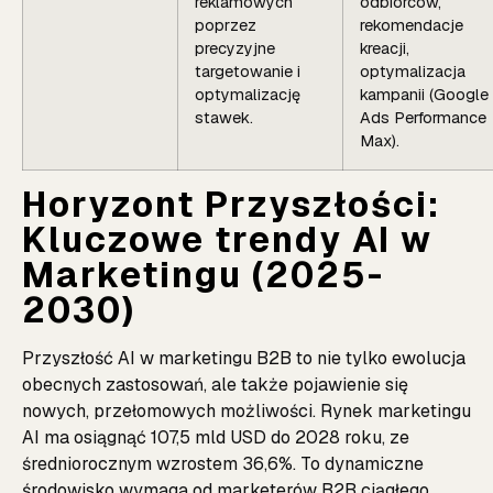
reklamowych
odbiorców,
poprzez
rekomendacje
precyzyjne
kreacji,
targetowanie i
optymalizacja
optymalizację
kampanii (Google
stawek.
Ads Performance
Max).
Horyzont Przyszłości:
Kluczowe trendy AI w
Marketingu (2025-
2030)
Przyszłość AI w marketingu B2B to nie tylko ewolucja
obecnych zastosowań, ale także pojawienie się
nowych, przełomowych możliwości. Rynek marketingu
AI ma osiągnąć 107,5 mld USD do 2028 roku, ze
średniorocznym wzrostem 36,6%. To dynamiczne
środowisko wymaga od marketerów B2B ciągłego