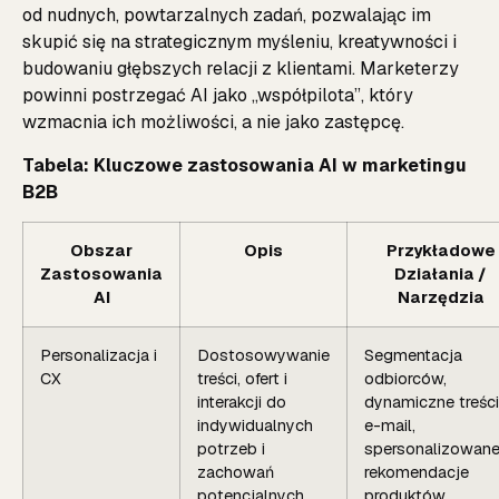
od nudnych, powtarzalnych zadań, pozwalając im
skupić się na strategicznym myśleniu, kreatywności i
budowaniu głębszych relacji z klientami. Marketerzy
powinni postrzegać AI jako „współpilota”, który
wzmacnia ich możliwości, a nie jako zastępcę.
Tabela: Kluczowe zastosowania AI w marketingu
B2B
Obszar
Opis
Przykładowe
Zastosowania
Działania /
AI
Narzędzia
Personalizacja i
Dostosowywanie
Segmentacja
CX
treści, ofert i
odbiorców,
interakcji do
dynamiczne treści
indywidualnych
e-mail,
potrzeb i
spersonalizowan
zachowań
rekomendacje
potencjalnych
produktów,