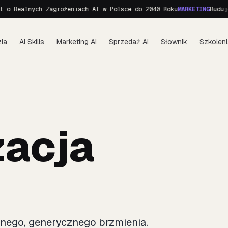
o Realnych Zagrożeniach AI w Polsce do 2040 Roku
MARKETING
Budujem
ia
AI Skills
Marketing AI
Sprzedaż AI
Słownik
Szkoleni
acja
znego, generycznego brzmienia.