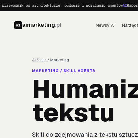
rzewodnik po architekturze, budowie i wdrażaniu agentów
AI
Raport 
aimarketing
.pl
Newsy AI
Narzędz
ai
AI Skills
/
Marketing
MARKETING / SKILL AGENTA
Humaniz
tekstu
Skill do zdejmowania z tekstu sztuc