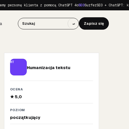
y personę klienta z pomocą ChatGPT 4o
SEO
SurferSEO + ChatGPT: kom
a
↵
Zapisz się
HT
Humanizacja tekstu
OCENA
★ 5,0
POZIOM
początkujący