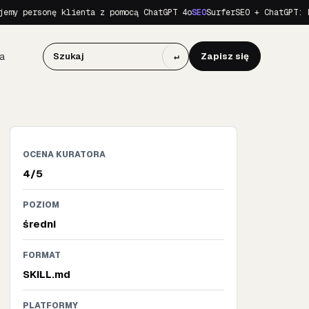
my personę klienta z pomocą ChatGPT 4o
SEO
SurferSEO + ChatGPT: ko
a
↵
Zapisz się
OCENA KURATORA
4/5
POZIOM
średni
FORMAT
SKILL.md
PLATFORMY