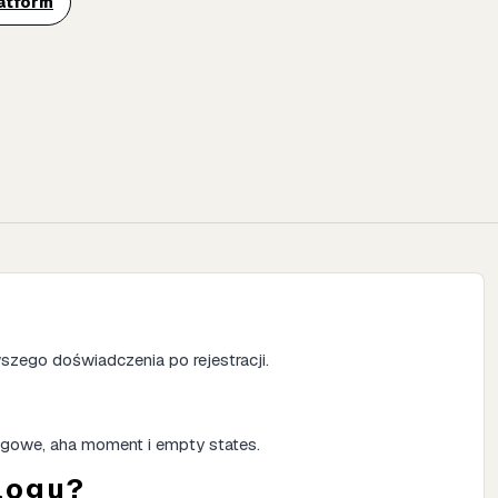
latform
wszego doświadczenia po rejestracji.
ingowe, aha moment i empty states.
logu?