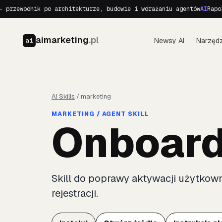
przewodnik po architekturze, budowie i wdrażaniu agentów
AI
Raport
aimarketing
.pl
Newsy AI
Narzędz
ai
AI Skills
/
marketing
MARKETING / AGENT SKILL
Onboard
Skill do poprawy aktywacji użytkow
rejestracji.