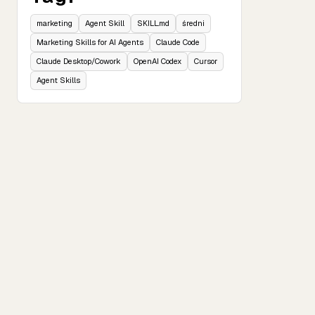
marketing
Agent Skill
SKILL.md
średni
Marketing Skills for AI Agents
Claude Code
Claude Desktop/Cowork
OpenAI Codex
Cursor
Agent Skills