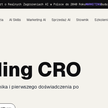
 o Realnych Zagrożeniach AI w Polsce do 2040 Roku
MARKETING
Buduje
ia
AI Skills
Marketing AI
Sprzedaż AI
Słownik
Szkoleni
ing CRO
nika i pierwszego doświadczenia po