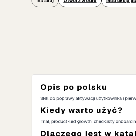
Instaluj
Otwórz źródło
Instrukcja p
Opis po polsku
Skill do poprawy aktywacji użytkownika i pier
Kiedy warto użyć?
Trial, product-led growth, checklisty onboard
Dlaczego jest w kata