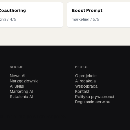
Coauthoring
Boost Prompt
ing / 4/5
marketing / 5/5
SEKCJE
PORTAL
News AI
O projekcie
Narzędziownik
AI redakcja
AI Skills
Współpraca
Marketing AI
Kontakt
Szkolenia AI
Polityka prywatności
Regulamin serwisu
k i brief dla polskich zespołów.