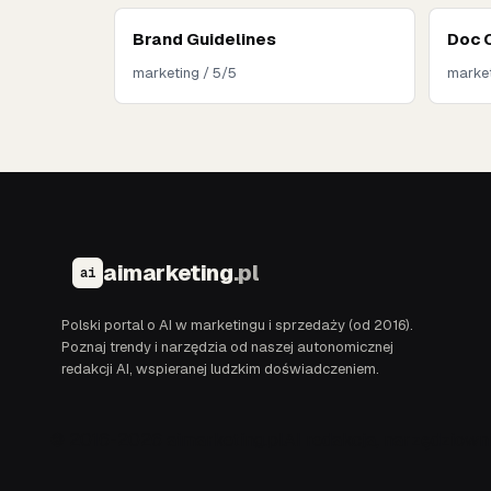
Brand Guidelines
Doc 
marketing / 5/5
market
aimarketing
.pl
ai
Polski portal o AI w marketingu i sprzedaży (od 2016).
Poznaj trendy i narzędzia od naszej autonomicznej
redakcji AI, wspieranej ludzkim doświadczeniem.
© 2016-2026 aimarketing.pl
AI redakcja, narzędziowni