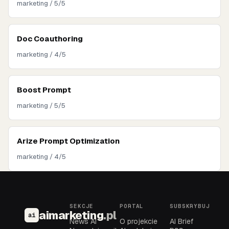
marketing / 5/5
Doc Coauthoring
marketing / 4/5
Boost Prompt
marketing / 5/5
Arize Prompt Optimization
marketing / 4/5
SEKCJE
PORTAL
SUBSKRYBUJ
aimarketing
.pl
ai
News AI
O projekcie
AI Brief