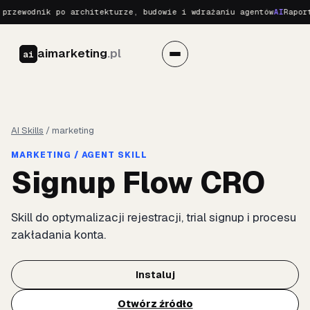
przewodnik po architekturze, budowie i wdrażaniu agentów
AI
Raport
aimarketing
.pl
ai
AI Skills
/
marketing
MARKETING / AGENT SKILL
Signup Flow CRO
Skill do optymalizacji rejestracji, trial signup i procesu
zakładania konta.
Instaluj
Otwórz źródło