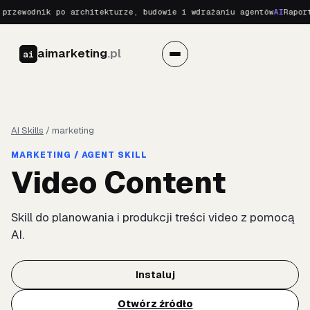
przewodnik po architekturze, budowie i wdrażaniu agentów
AI
Raport
aimarketing
.pl
ai
AI Skills
/
marketing
MARKETING / AGENT SKILL
Video Content
Skill do planowania i produkcji treści video z pomocą
AI.
Instaluj
Otwórz źródło