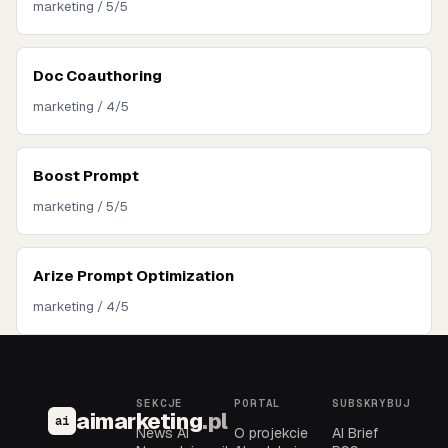
marketing / 5/5
Doc Coauthoring
marketing / 4/5
Boost Prompt
marketing / 5/5
Arize Prompt Optimization
marketing / 4/5
SEKCJE
PORTAL
SUBSKRYBUJ
aimarketing
.pl
ai
News AI
O projekcie
AI Brief