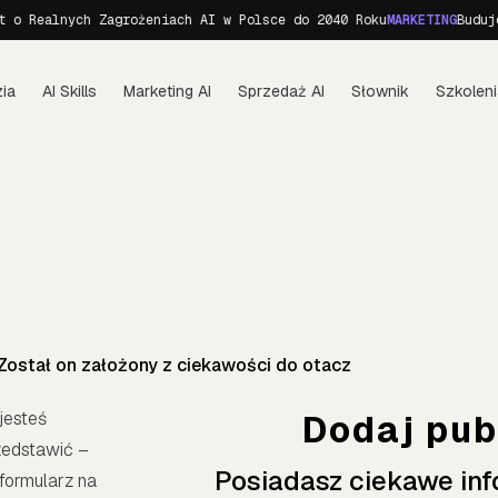
o Realnych Zagrożeniach AI w Polsce do 2040 Roku
MARKETING
Budujem
ia
AI Skills
Marketing AI
Sprzedaż AI
Słownik
Szkoleni
 Został on założony z ciekawości do otacz
jesteś
Dodaj pub
zedstawić –
Posiadasz ciekawe inf
 formularz na