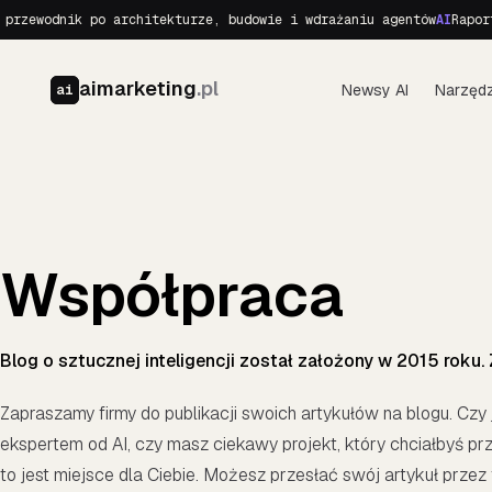
rzewodnik po architekturze, budowie i wdrażaniu agentów
AI
Raport 
aimarketing
.pl
Newsy AI
Narzędz
ai
Współpraca
Blog o sztucznej inteligencji został założony w 2015 roku.
Zapraszamy firmy do publikacji swoich artykułów na blogu. Czy 
ekspertem od AI, czy masz ciekawy projekt, który chciałbyś pr
to jest miejsce dla Ciebie. Możesz przesłać swój artykuł przez