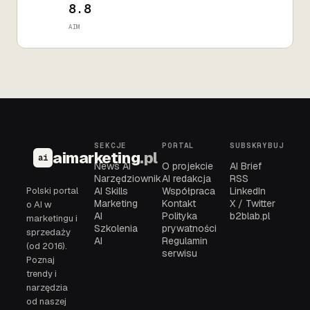
8.8
AIM
SEKCJE
PORTAL
SUBSKRYBUJ
aimarketing
.pl
ai
News AI
O projekcie
AI Brief
Narzędziownik
AI redakcja
RSS
Polski portal
AI Skills
Współpraca
LinkedIn
Marketing
Kontakt
X / Twitter
o AI w
AI
Polityka
b2blab.pl
marketingu i
Szkolenia
prywatności
sprzedaży
AI
Regulamin
(od 2016).
serwisu
Poznaj
trendy i
narzędzia
od naszej