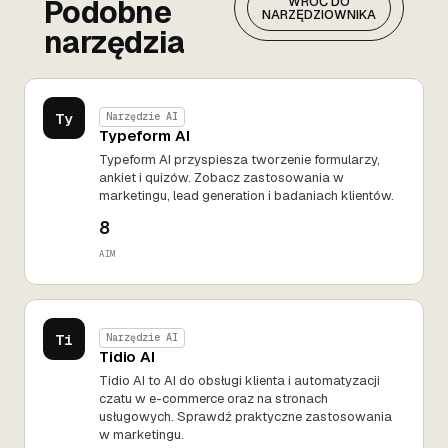
Podobne
WRÓĆ DO
NARZĘDZIOWNIKA
narzędzia
Ty
Narzędzie AI
Typeform AI
Typeform AI przyspiesza tworzenie formularzy,
ankiet i quizów. Zobacz zastosowania w
marketingu, lead generation i badaniach klientów.
8
AIM
Ti
Narzędzie AI
Tidio AI
Tidio AI to AI do obsługi klienta i automatyzacji
czatu w e-commerce oraz na stronach
usługowych. Sprawdź praktyczne zastosowania
w marketingu.