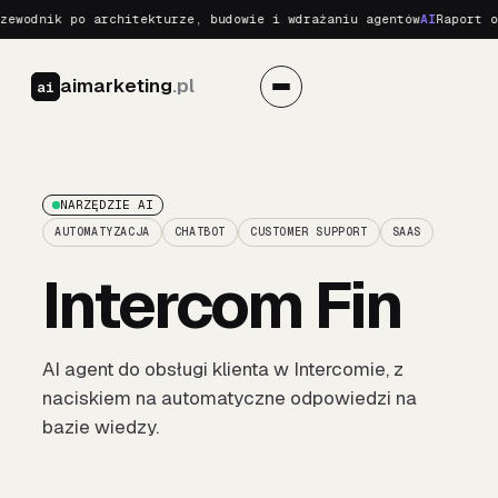
wodnik po architekturze, budowie i wdrażaniu agentów
AI
Raport o R
aimarketing
.pl
ai
NARZĘDZIE AI
AUTOMATYZACJA
CHATBOT
CUSTOMER SUPPORT
SAAS
Intercom Fin
AI agent do obsługi klienta w Intercomie, z
naciskiem na automatyczne odpowiedzi na
bazie wiedzy.