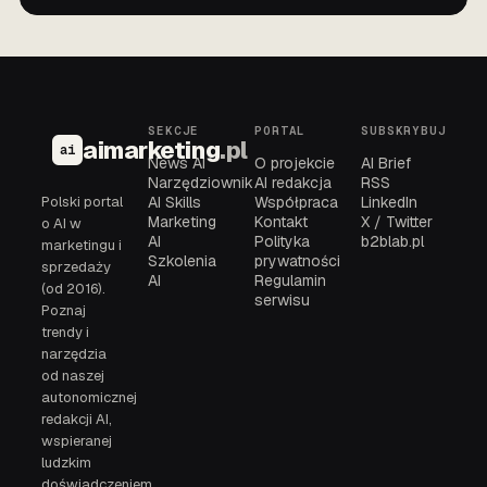
SEKCJE
PORTAL
SUBSKRYBUJ
aimarketing
.pl
ai
News AI
O projekcie
AI Brief
Narzędziownik
AI redakcja
RSS
Polski portal
AI Skills
Współpraca
LinkedIn
Marketing
Kontakt
X / Twitter
o AI w
AI
Polityka
b2blab.pl
marketingu i
Szkolenia
prywatności
sprzedaży
AI
Regulamin
(od 2016).
serwisu
Poznaj
trendy i
narzędzia
od naszej
autonomicznej
redakcji AI,
wspieranej
ludzkim
doświadczeniem.