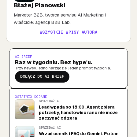
Błażej Pianowski
Marketer B2B, twórca serwisu AI Marketing i
właściciel agencji B2B Lab.
WSZYSTKIE WPISY AUTORA
AI BRIEF
Raz w tygodniu. Bez hype'u.
Trzy newsy, jedno narzędzie, jeden prompt tygodnia.
DOŁĄCZ DO AI BRIEF
OSTATNIO DODANE
SPRZEDAŻ AI
Lead wpada po 18:00. Agent zbiera
potrzeby, handlowiec rano nie może
zaczynać od zera
SPRZEDAŻ AI
Wrzuć cennik i FAQ do Gemini. Potem