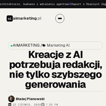
kturze, budowie i wdrażaniu agentów
AI
Raport o Realnych Zagrożeni
aimarketing
.pl
ai
AIMARKETING /
Marketing AI
Kreacje z AI
potrzebuja redakcji,
nie tylko szybszego
generowania
Błażej Pianowski
23 CZERWCA, 2026
7:55 PM