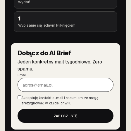
wydań
1
Wypisanie się jednym kliknięciem
Dołącz do AI Brief
Jeden konkretny mail tygodniowo. Zero
spamu.
Email
Akceptuję kontakt e-mail i rozumiem, że mogę
Zgoda
zrezygnować w każdej chwili.
ZAPISZ SIĘ