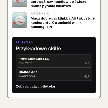
sprawdź, czy handlowiec ćwiczy
realne pytania klientów
MARKETING AI
Masz dobre backlinki, a AI i tak cytuje
konkurenta. Co zmienić w link
buildingu i PR
AI SKILLS
Przykładowe skille
Programmatic SEO
SEO/GEO
5/5
Claude Ads
MARKETING
5/5
Zobacz całą bibliotekę