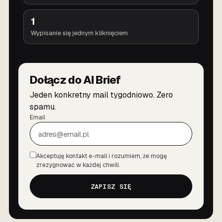
1
Wypisanie się jednym kliknięciem
Dołącz do AI Brief
Jeden konkretny mail tygodniowo. Zero
spamu.
Email
Akceptuję kontakt e-mail i rozumiem, że mogę
Zgoda
zrezygnować w każdej chwili.
ZAPISZ SIĘ