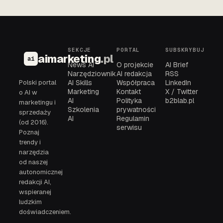
SEKCJE
PORTAL
SUBSKRYBUJ
aimarketing
.pl
ai
News AI
O projekcie
AI Brief
Narzędziownik
AI redakcja
RSS
Polski portal
AI Skills
Współpraca
LinkedIn
Marketing
Kontakt
X / Twitter
o AI w
AI
Polityka
b2blab.pl
marketingu i
Szkolenia
prywatności
sprzedaży
AI
Regulamin
(od 2016).
serwisu
Poznaj
trendy i
narzędzia
od naszej
autonomicznej
redakcji AI,
wspieranej
ludzkim
doświadczeniem.