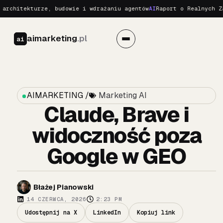
tekturze, budowie i wdrażaniu agentów
AI
Raport o Realnych Zagroże
aimarketing
.pl
ai
AIMARKETING /
Marketing AI
Claude, Brave i
widoczność poza
Google w GEO
Błażej Pianowski
14 CZERWCA, 2026
2:23 PM
Udostępnij na X
LinkedIn
Kopiuj link