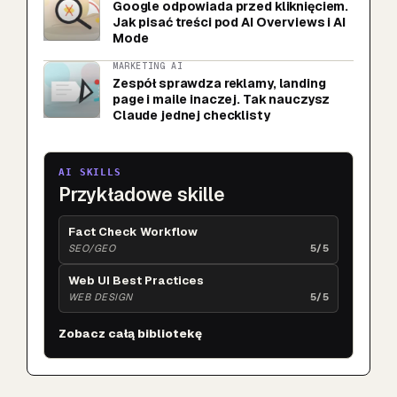
Google odpowiada przed kliknięciem.
Jak pisać treści pod AI Overviews i AI
Mode
MARKETING AI
Zespół sprawdza reklamy, landing
page i maile inaczej. Tak nauczysz
Claude jednej checklisty
AI SKILLS
Przykładowe skille
Fact Check Workflow
SEO/GEO
5/5
Web UI Best Practices
WEB DESIGN
5/5
Zobacz całą bibliotekę