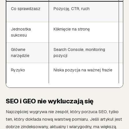
Co sprawdzasz
Pozycję, CTR, ruch
Ob
cy
Jednostka
Kliknięcie na stronę
Wz
sukcesu
Główne
Search Console, monitoring
Rę
narzędzie
pozycji
cy
Ryzyko
Niska pozycja na ważnej frazie
Br
Go
SEO i GEO nie wykluczają się
Najczęściej wygrywa nie zespół, który porzuca SEO, tylko
ten, który dokłada nową warstwę pomiaru. Jeśli artykuł jest
dobrze zindeksowany, aktualny i wiarygodny, ma większą