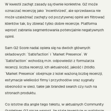
W kwestii zachęt zasady są równie konkretne. G2 może
oznaczać recenzję jako `Incentivized`, ale sprzedawca nie
może uzależniać zachęty od pozytywnej opinii ani filtrować
klientów tak, by zbierać tylko dobre recenzje. Platforma
wprost zabrania segmentowania potencjalnie negatywnych
opinii.
Sam G2 Score nadal opiera się na dwóch głównych
składowych: `Satisfaction` i `Market Presence`. W
`Satisfaction` wchodzą m.in. odpowiedzi z formularza
recenzji, liczba recenzji, ich aktualność, jakość i źródło.
`Market Presence` obejmuje z kolei ważoną liczbę recenzji,
estymacje wielkości firmy i przychodów oraz sygnały
obecności w sieci, takie jak branded search czy ruch na
stronach produktu.
Co istotne dla angle tego tekstu, w aktualnych Community
Guidelines G2 pisze wprost, że stale inwestuje w walidację