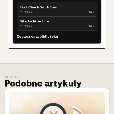
Fact Check Workflow
SEO/GEO
5/5
Site Architecture
SEO/GEO
5/5
Zobacz całą bibliotekę
CO DALEJ?
Podobne artykuły
MARKETING AI