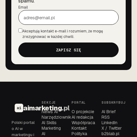
spamu.
Email
Akceptuję kontakt e-mail i rozumiem, że mogę
Zgoda
zrezygnować w każdej chwili.
ZAPISZ SIĘ
SEKCJE
PORTAL
SUBSKRYBUJ
aimarketing
.pl
ai
News AI
O projekcie
AI Brief
Narzędziownik
AI redakcja
RSS
Polski portal
AI Skills
Współpraca
LinkedIn
Marketing
Kontakt
X / Twitter
o AI w
AI
Polityka
b2blab.pl
marketingu i