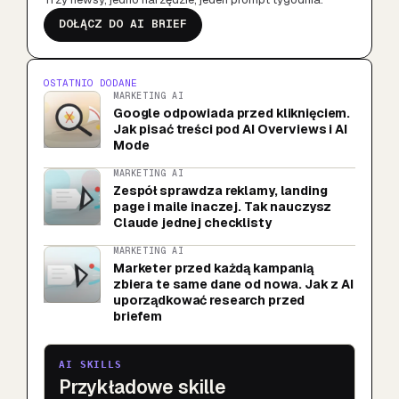
DOŁĄCZ DO AI BRIEF
OSTATNIO DODANE
MARKETING AI
Google odpowiada przed kliknięciem.
Jak pisać treści pod AI Overviews i AI
Mode
MARKETING AI
Zespół sprawdza reklamy, landing
page i maile inaczej. Tak nauczysz
Claude jednej checklisty
MARKETING AI
Marketer przed każdą kampanią
zbiera te same dane od nowa. Jak z AI
uporządkować research przed
briefem
AI SKILLS
Przykładowe skille