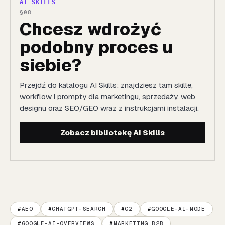
AI SKILLS
Chcesz wdrożyć
podobny proces u
siebie?
Przejdź do katalogu AI Skills: znajdziesz tam skille,
workflow i prompty dla marketingu, sprzedaży, web
designu oraz SEO/GEO wraz z instrukcjami instalacji.
Zobacz bibliotekę AI Skills
AEO
CHATGPT-SEARCH
G2
GOOGLE-AI-MODE
GOOGLE-AI-OVERVIEWS
MARKETING B2B