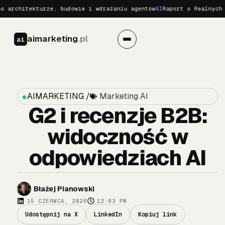
hitekturze, budowie i wdrażaniu agentów
AI
Raport o Realnych Zagro
aimarketing
.pl
ai
AIMARKETING /
Marketing AI
G2 i recenzje B2B:
widoczność w
odpowiedziach AI
Błażej Pianowski
15 CZERWCA, 2026
12:03 PM
Udostępnij na X
LinkedIn
Kopiuj link