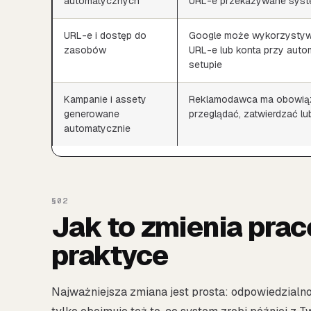
automatycznych
URL-e przekazywane sys
URL-e i dostęp do
Google może wykorzysty
zasobów
URL-e lub konta przy aut
setupie
Kampanie i assety
Reklamodawca ma obowiąz
generowane
przeglądać, zatwierdzać l
automatycznie
Jak to zmienia pra
praktyce
Najważniejsza zmiana jest prosta: odpowiedzialno