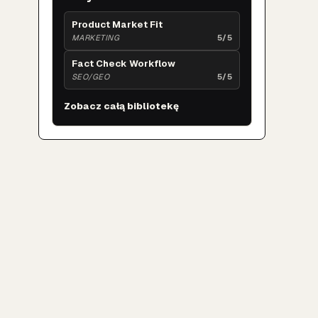
Product Market Fit
MARKETING
5/5
Fact Check Workflow
SEO/GEO
5/5
Zobacz całą bibliotekę