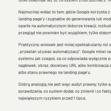
tylko obejmuje też to, co system zrobi później z T
Najmocniej widać to tam, gdzie Google korzysta 
landing page’y i sygnałów do generowania lub mod
oparte na automatycznym doborze kreacji, rozbu
przegląd nie powinien być wyjątkiem, tylko stały
Praktyczny wniosek jest mniej spektakularny niż
„przestań używać automatyzacji”. Google mówi racze
systemu jak czegoś, za co odpowiada wyłącznie 
nagłówek, obraz, docelowy URL albo kombinacja a
albo stanu prawnego na landing page’u.
Dobrą analogią nie jest więc audyt prawny, tylko a
sprawdzania, co system dodał, co zmienił i co fakt
największym ryzykiem przed 1 lipca.