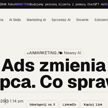
oku
MARKETING
Budujemy personę klienta z pomocą ChatGPT 4o
SEO
Surfe
ia
AI Skills
Marketing AI
Sprzedaż AI
Słownik
Szkoleni
AIMARKETING /
Newsy AI
 Ads zmienia
lipca. Co spr
026
1:14 pm
Udostępnij na X
LinkedIn
Kopiuj link