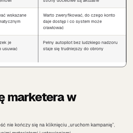
temowi
strony docelowe są aktualne
wać wskazane
Warto zweryfikować, do czego konto
omatycznym
daje dostęp i co system może
crawlować
ek je
Pełny autopilot bez ludzkiego nadzoru
ub usuwać
staje się trudniejszy do obrony
cę marketera w
ść nie kończy się na kliknięciu „uruchom kampanię”,