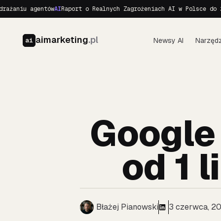
iu agentów
AI
Raport o Realnych Zagrożeniach AI w Polsce do 2040 R
aimarketing
.pl
Newsy AI
Narzędz
ai
Google
od 1 
Błażej Pianowski
3 czerwca, 2