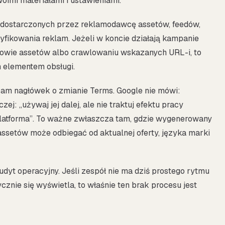
woimi materiałami i ustawieniami.
z dostarczonych przez reklamodawcę assetów, feedów,
yfikowania reklam. Jeżeli w koncie działają kampanie
dowie assetów albo crawlowaniu wskazanych URL-i, to
m elementem obsługi.
 sam nagłówek o zmianie Terms. Google nie mówi:
j: „używaj jej dalej, ale nie traktuj efektu pracy
platforma”. To ważne zwłaszcza tam, gdzie wygenerowany
ssetów może odbiegać od aktualnej oferty, języka marki
udyt operacyjny. Jeśli zespół nie ma dziś prostego rytmu
ycznie się wyświetla, to właśnie ten brak procesu jest