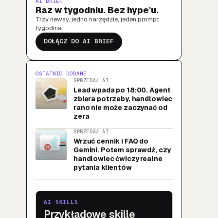
AI BRIEF
Raz w tygodniu. Bez hype'u.
Trzy newsy, jedno narzędzie, jeden prompt
tygodnia.
DOŁĄCZ DO AI BRIEF
OSTATNIO DODANE
SPRZEDAŻ AI
Lead wpada po 18:00. Agent
zbiera potrzeby, handlowiec
rano nie może zaczynać od
zera
SPRZEDAŻ AI
Wrzuć cennik i FAQ do
Gemini. Potem sprawdź, czy
handlowiec ćwiczy realne
pytania klientów
AI SKILLS
Przykładowe skille