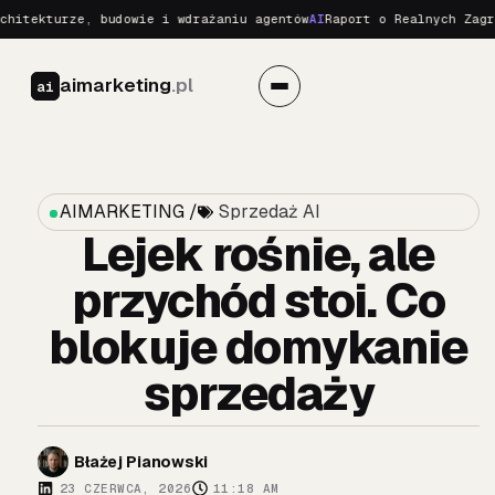
turze, budowie i wdrażaniu agentów
AI
Raport o Realnych Zagrożenia
aimarketing
.pl
ai
AIMARKETING /
Sprzedaż AI
Lejek rośnie, ale
przychód stoi. Co
blokuje domykanie
sprzedaży
Błażej Pianowski
23 CZERWCA, 2026
11:18 AM