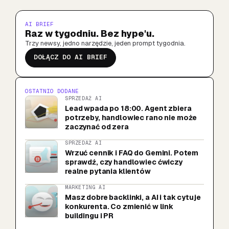
AI BRIEF
Raz w tygodniu. Bez hype'u.
Trzy newsy, jedno narzędzie, jeden prompt tygodnia.
DOŁĄCZ DO AI BRIEF
OSTATNIO DODANE
SPRZEDAŻ AI
Lead wpada po 18:00. Agent zbiera
potrzeby, handlowiec rano nie może
zaczynać od zera
SPRZEDAŻ AI
Wrzuć cennik i FAQ do Gemini. Potem
sprawdź, czy handlowiec ćwiczy
realne pytania klientów
MARKETING AI
Masz dobre backlinki, a AI i tak cytuje
konkurenta. Co zmienić w link
buildingu i PR