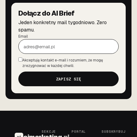
Dołącz do AI Brief
Jeden konkretny mail tygodniowo. Zero
spamu.
Email
Akceptuję kontakt e-mail i rozumiem, że mogę
Zgoda
zrezygnować w każdej chwili.
ZAPISZ SIĘ
SEKCJE
PORTAL
SUBSKRYBUJ