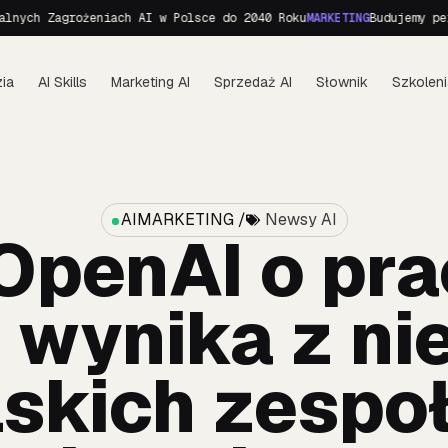
 Zagrożeniach AI w Polsce do 2040 Roku
MARKETING
Budujemy personę 
ia
AI Skills
Marketing AI
Sprzedaż AI
Słownik
Szkoleni
AIMARKETING /
Newsy AI
OpenAI o prac
 wynika z ni
lskich zespo