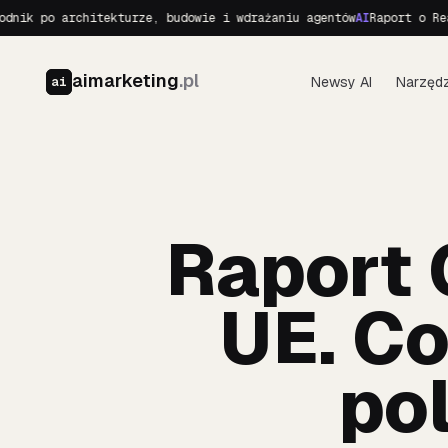
po architekturze, budowie i wdrażaniu agentów
AI
Raport o Realnych
aimarketing
.pl
Newsy AI
Narzędz
ai
Raport 
UE. Co
po