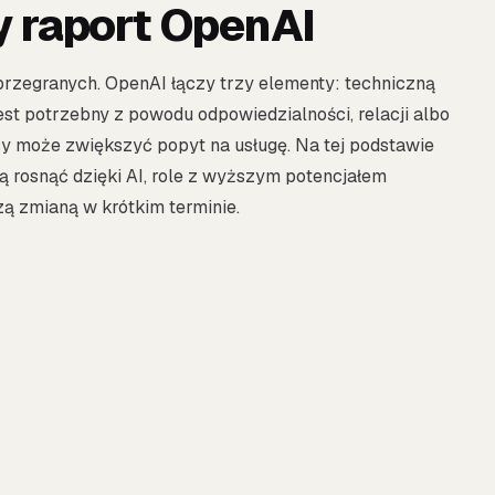
y raport OpenAI
 przegranych. OpenAI łączy trzy elementy: techniczną
jest potrzebny z powodu odpowiedzialności, relacji albo
acy może zwiększyć popyt na usługę. Na tej podstawie
ogą rosnąć dzięki AI, role z wyższym potencjałem
szą zmianą w krótkim terminie.