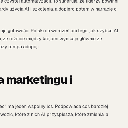
a czystej automatyzacji. To sugeruje, że liderzy powinni
dy użycia AI i szkolenia, a dopiero potem w narrację o
zują gotowości Polski do wdrożeń ani tego, jak szybko AI
, że różnice między krajami wynikają głównie ze
 czy tempa adopcji.
a marketingu i
iec" ma jeden wspólny los. Podpowiada coś bardziej
wdzić, które z nich AI przyspiesza, które zmienia, a