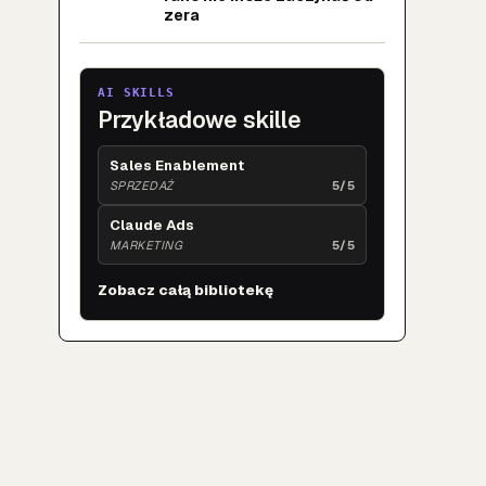
zera
AI SKILLS
Przykładowe skille
Sales Enablement
SPRZEDAŻ
5/5
Claude Ads
MARKETING
5/5
Zobacz całą bibliotekę