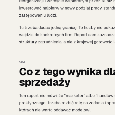
reorganizacji i wzroście wspieranym przez AI niż n
inwestować najpierw w nowy podział pracy, standar
zastępowaniu ludzi.
Tu trzeba dodać jedną granicę. Te liczby nie poka
wejdzie do konkretnych firm. Raport sam zaznacza
struktury zatrudnienia, a nie z krajowej gotowości
Co z tego wynika dl
sprzedaży
Ten raport nie mówi, że "marketer" albo "handlow
praktycznego: trzeba rozbić rolę na zadania i spra
których nie warto oddawać modelowi.