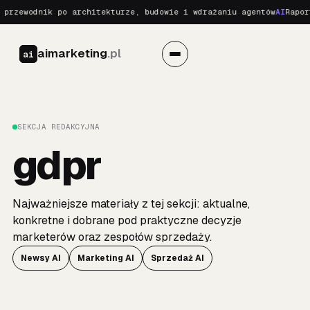
przewodnik po architekturze, budowie i wdrażaniu agentów
AI
Raport
aimarketing
.pl
ai
SEKCJA REDAKCYJNA
gdpr
Najważniejsze materiały z tej sekcji: aktualne,
konkretne i dobrane pod praktyczne decyzje
marketerów oraz zespołów sprzedaży.
Newsy AI
Marketing AI
Sprzedaż AI