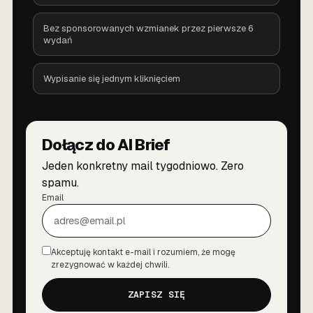
Bez sponsorowanych wzmianek przez pierwsze 6
wydań
Wypisanie się jednym kliknięciem
Dołącz do AI Brief
Jeden konkretny mail tygodniowo. Zero
spamu.
Email
Akceptuję kontakt e-mail i rozumiem, że mogę
Zgoda
zrezygnować w każdej chwili.
ZAPISZ SIĘ