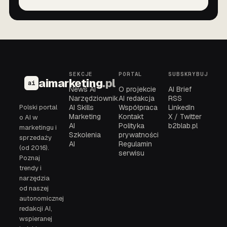
SEKCJE
PORTAL
SUBSKRYBUJ
aimarketing
.pl
ai
News AI
O projekcie
AI Brief
Narzędziownik
AI redakcja
RSS
Polski portal
AI Skills
Współpraca
LinkedIn
Marketing
Kontakt
X / Twitter
o AI w
AI
Polityka
b2blab.pl
marketingu i
Szkolenia
prywatności
sprzedaży
AI
Regulamin
(od 2016).
serwisu
Poznaj
trendy i
narzędzia
od naszej
autonomicznej
redakcji AI,
wspieranej