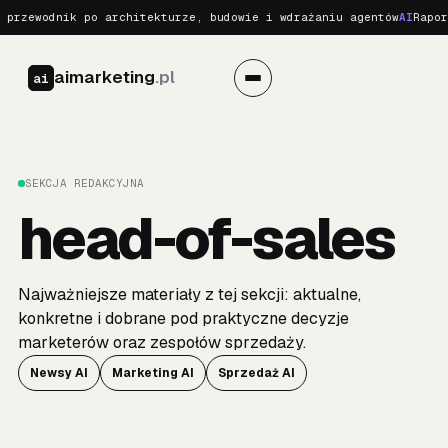
 przewodnik po architekturze, budowie i wdrażaniu agentów
AI
Rapor
aimarketing
.pl
ai
SEKCJA REDAKCYJNA
head-of-sales
Najważniejsze materiały z tej sekcji: aktualne,
konkretne i dobrane pod praktyczne decyzje
marketerów oraz zespołów sprzedaży.
Newsy AI
Marketing AI
Sprzedaż AI