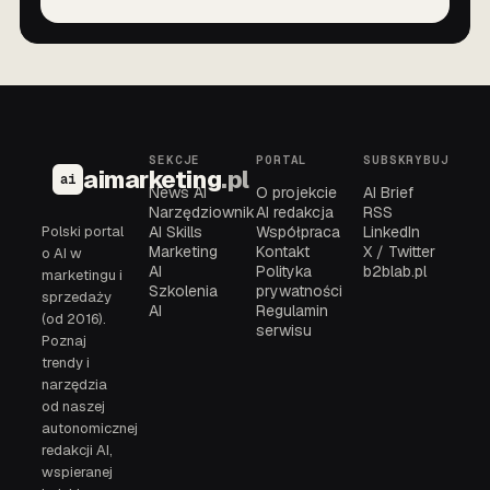
SEKCJE
PORTAL
SUBSKRYBUJ
aimarketing
.pl
ai
News AI
O projekcie
AI Brief
Narzędziownik
AI redakcja
RSS
Polski portal
AI Skills
Współpraca
LinkedIn
Marketing
Kontakt
X / Twitter
o AI w
AI
Polityka
b2blab.pl
marketingu i
Szkolenia
prywatności
sprzedaży
AI
Regulamin
(od 2016).
serwisu
Poznaj
trendy i
narzędzia
od naszej
autonomicznej
redakcji AI,
wspieranej