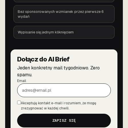
Bez sponsorowanych wzmianek przez pierwsze 6
wydań
Wypisanie się jednym kliknięciem
Dołącz do AI Brief
Jeden konkretny mail tygodniowo. Zero
spamu.
Email
Akceptuję kontakt e-mail i rozumiem, że mogę
Zgoda
zrezygnować w każdej chwili.
ZAPISZ SIĘ