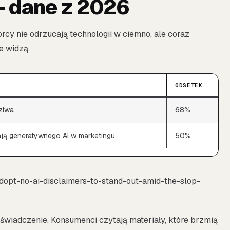
— dane z 2026
rcy nie odrzucają technologii w ciemno, ale coraz
e widzą.
ODSETEK
dziwa
68%
ają generatywnego AI w marketingu
50%
dopt-no-ai-disclaimers-to-stand-out-amid-the-slop-
doświadczenie. Konsumenci czytają materiały, które brzmią