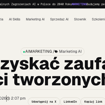
h Zagrożeniach AI w Polsce do 2040 Roku
MARKETING
Budujemy personę
ia
AI Skills
Marketing AI
Sprzedaż AI
Słownik
Szkoleni
AIMARKETING /
Marketing AI
zyskać zauf
ci tworzonych
2026
2:07 pm
Udostępnij na X
LinkedIn
Kopiuj link