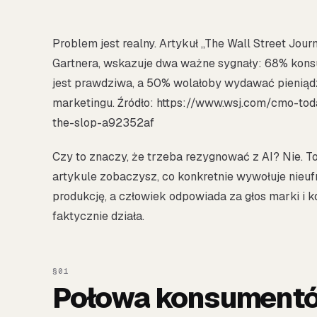
Problem jest realny. Artykuł „The Wall Street Jour
Gartnera, wskazuje dwa ważne sygnały: 68% konsu
jest prawdziwa, a 50% wolałoby wydawać pieniądz
marketingu. Źródło: https://www.wsj.com/cmo-tod
the-slop-a92352af
Czy to znaczy, że trzeba rezygnować z AI? Nie. T
artykule zobaczysz, co konkretnie wywołuje nieuf
produkcję, a człowiek odpowiada za głos marki i ko
faktycznie działa.
Połowa konsumentów