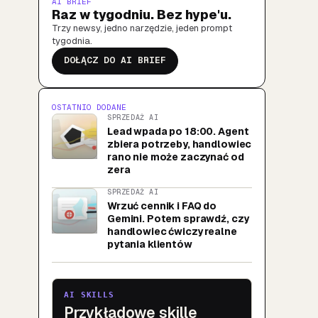
AI BRIEF
Raz w tygodniu. Bez hype'u.
Trzy newsy, jedno narzędzie, jeden prompt
tygodnia.
DOŁĄCZ DO AI BRIEF
OSTATNIO DODANE
SPRZEDAŻ AI
Lead wpada po 18:00. Agent
zbiera potrzeby, handlowiec
rano nie może zaczynać od
zera
SPRZEDAŻ AI
Wrzuć cennik i FAQ do
Gemini. Potem sprawdź, czy
handlowiec ćwiczy realne
pytania klientów
AI SKILLS
Przykładowe skille