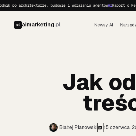
 po architekturze, budowie i wdrażaniu agentów
AI
Raport o Realnyc
aimarketing
.pl
Newsy AI
Narzędz
ai
Jak od
treś
Błażej Pianowski
15 czerwca, 