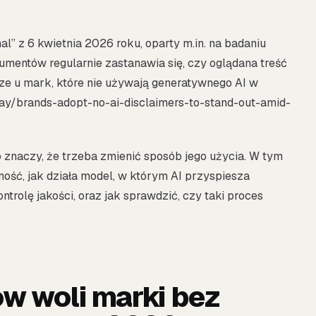
nal” z 6 kwietnia 2026 roku, oparty m.in. na badaniu
mentów regularnie zastanawia się, czy oglądana treść
e u mark, które nie używają generatywnego AI w
ay/brands-adopt-no-ai-disclaimers-to-stand-out-amid-
o znaczy, że trzeba zmienić sposób jego użycia. W tym
ność, jak działa model, w którym AI przyspiesza
ntrolę jakości, oraz jak sprawdzić, czy taki proces
 woli marki bez