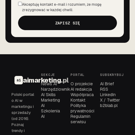
Akceptuję kontakt e-mail i rozumiem, że mogę
Zgoda
zrezygnować w każdej chwili.
ZAPISZ SIĘ
SEKCJE
PORTAL
SUBSKRYBUJ
aimarketing
.pl
ai
News AI
O projekcie
AI Brief
Narzędziownik
AI redakcja
RSS
Polski portal
AI Skills
Współpraca
LinkedIn
Marketing
Kontakt
X / Twitter
o AI w
AI
Polityka
b2blab.pl
marketingu i
Szkolenia
prywatności
sprzedaży
AI
Regulamin
(od 2016).
serwisu
Poznaj
trendy i