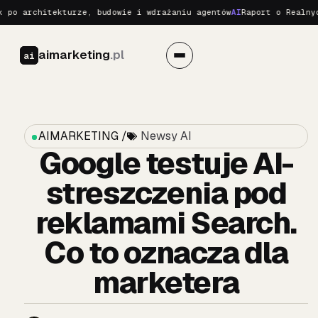
 architekturze, budowie i wdrażaniu agentów
AI
Raport o Realnych Z
aimarketing
.pl
ai
AIMARKETING /
Newsy AI
Google testuje AI-
streszczenia pod
reklamami Search.
Co to oznacza dla
marketera