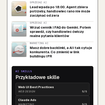
SPRZEDAŻ AI
Lead wpada po 18:00. Agent zbiera
potrzeby, handlowiec rano nie może
zaczynać od zera
SPRZEDAŻ AI
Wrzuć cennik i FAQ do Gemini. Potem
sprawdź, czy handlowiec ćwiczy
realne pytania klientów
MARKETING AI
Masz dobre backlinki, a AI i tak cytuje
konkurenta. Co zmienić w link
buildingu i PR
AI SKILLS
Przykładowe skille
Web UI Best Practices
WEB DESIGN
5/5
Claude Ads
MARKETING
5/5