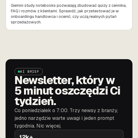
Gemini study notebooks pozwalają zbudować quizy z cennika,
FAQ i rozmów z klientami. Sprawdź, jak przetestować je w
onboardingu handlowca i ocenić, czy uczą realnych pytań
sprzedażowych.
AI BRIEF
Newsletter, który w
5 minut oszczędzi Ci
tydzień.
Co poniedziałek o 7:00. Trzy newsy z branży,
jedno narzędzie warte uwagi i jeden prompt
tygodnia. Nic więcej.
12k+