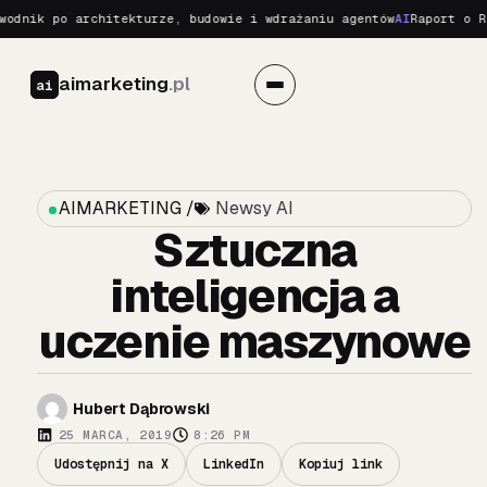
nik po architekturze, budowie i wdrażaniu agentów
AI
Raport o Real
aimarketing
.pl
ai
AIMARKETING /
Newsy AI
Sztuczna
inteligencja a
uczenie maszynowe
Hubert Dąbrowski
25 MARCA, 2019
8:26 PM
Udostępnij na X
LinkedIn
Kopiuj link