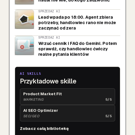
nadal nie wie, do kogo zadzwonić
SPRZEDAŻ AI
Lead wpada po 18:00. Agent zbiera
potrzeby, handlowiec rano nie może
zaczynać od zera
SPRZEDAŻ AI
Wrzuć cennik i FAQ do Gemini. Potem
sprawdź, czy handlowiec ćwiczy
realne pytania klientów
AI SKILLS
Przykładowe skille
Product Market Fit
MARKETING
5/5
AI SEO Optimizer
SEO/GEO
5/5
Zobacz całą bibliotekę