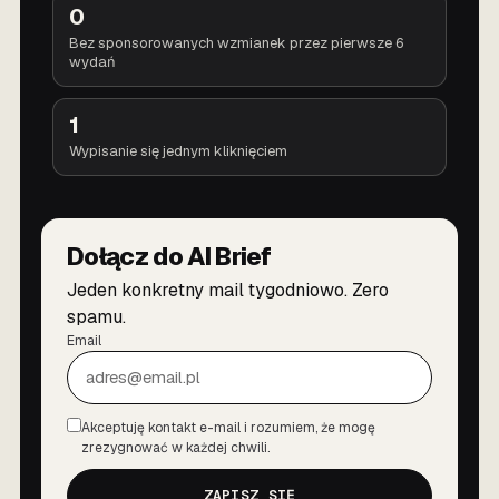
0
Bez sponsorowanych wzmianek przez pierwsze 6
wydań
1
Wypisanie się jednym kliknięciem
Dołącz do AI Brief
Jeden konkretny mail tygodniowo. Zero
spamu.
Email
Akceptuję kontakt e-mail i rozumiem, że mogę
Zgoda
zrezygnować w każdej chwili.
ZAPISZ SIĘ