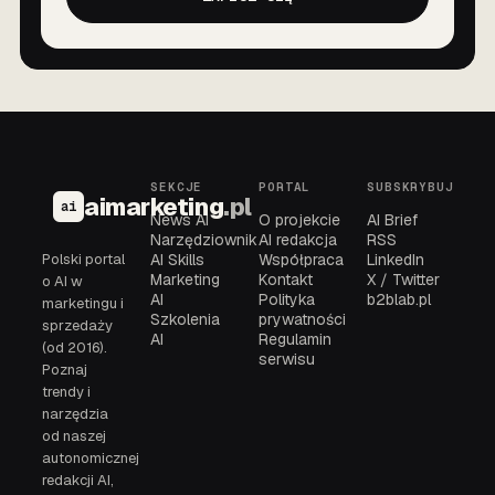
SEKCJE
PORTAL
SUBSKRYBUJ
aimarketing
.pl
ai
News AI
O projekcie
AI Brief
Narzędziownik
AI redakcja
RSS
Polski portal
AI Skills
Współpraca
LinkedIn
Marketing
Kontakt
X / Twitter
o AI w
AI
Polityka
b2blab.pl
marketingu i
Szkolenia
prywatności
sprzedaży
AI
Regulamin
(od 2016).
serwisu
Poznaj
trendy i
narzędzia
od naszej
autonomicznej
redakcji AI,