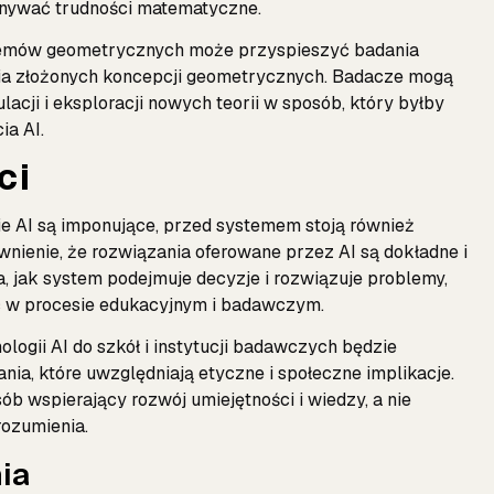
onywać trudności matematyczne.
lemów geometrycznych może przyspieszyć badania
ia złożonych koncepcji geometrycznych. Badacze mogą
cji i eksploracji nowych teorii w sposób, który byłby
ia AI.
ci
e AI są imponujące, przed systemem stoją również
ienie, że rozwiązania oferowane przez AI są dokładne i
a, jak system podejmuje decyzje i rozwiązuje problemy,
ć w procesie edukacyjnym i badawczym.
ogii AI do szkół i instytucji badawczych będzie
ia, które uwzględniają etyczne i społeczne implikacje.
b wspierający rozwój umiejętności i wiedzy, a nie
rozumienia.
ia