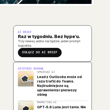
AI BRIEF
Raz w tygodniu. Bez hype'u.
Trzy newsy, jedno narzędzie, jeden prompt
tygodnia.
DOŁĄCZ DO AI BRIEF
OSTATNIO DODANE
SPRZEDAŻ AI
Lead z Outlooka może od
razu trafić do Teams.
Najtrudniejsze są
uprawnienia i pierwszy
obieg
MARKETING AI
GPT-5.6 Luna jest tania. Nie