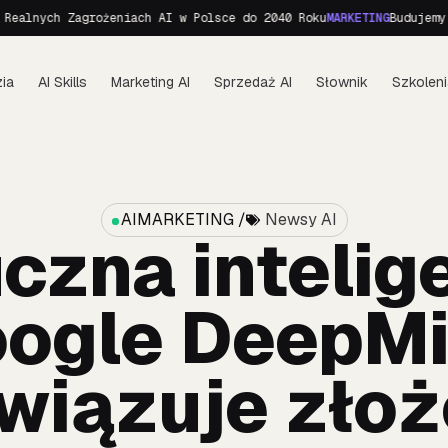
 Zagrożeniach AI w Polsce do 2040 Roku
MARKETING
Budujemy personę 
ia
AI Skills
Marketing AI
Sprzedaż AI
Słownik
Szkoleni
AIMARKETING /
Newsy AI
czna intelig
ogle DeepM
wiązuje zło