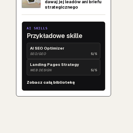
dawaj jej leadów ani briefu
strategicznego
AI SKILLS
Przykładowe skille
AI SEO Optimizer
SEO/GEO
5/5
Landing Pages Strategy
WEB DESIGN
5/5
Zobacz całą bibliotekę