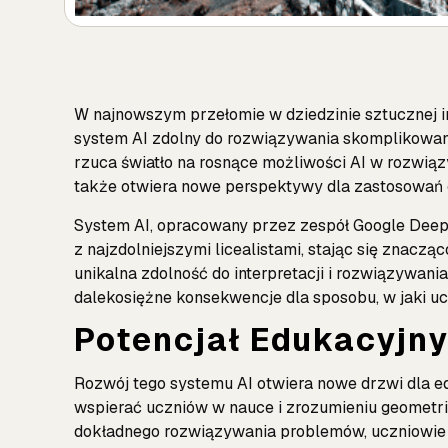
W najnowszym przełomie w dziedzinie sztucznej int
system AI zdolny do rozwiązywania skomplikowan
rzuca światło na rosnące możliwości AI w rozwią
także otwiera nowe perspektywy dla zastosowań 
System AI, opracowany przez zespół Google Dee
z najzdolniejszymi licealistami, stając się znacz
unikalna zdolność do interpretacji i rozwiązyw
dalekosiężne konsekwencje dla sposobu, w jaki u
Potencjał Edukacyjn
Rozwój tego systemu AI otwiera nowe drzwi dla ed
wspierać uczniów w nauce i zrozumieniu geometrii
dokładnego rozwiązywania problemów, uczniowie 