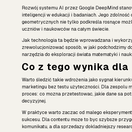
Rozwój systemu AI przez
Google DeepMind
stano
inteligencji w edukacji i badaniach. Jego zdolno
geometrycznych nie tylko podkreśla rosnące możli
uczniów i naukowców na całym świecie.
Jak technologia ta będzie wprowadzana i wykor
zrewolucjonizować sposób, w jaki podchodzimy do
narzędzia do eksploracji świata matematyki i nauk 
Co z tego wynika dla
Warto śledzić takie wdrożenia jako sygnał kierunk
marketingu bez testu użyteczności. Dla zespolu m
proces: co mozna przetestowac, jakie dane sa pot
decyzyjnej.
W praktyce warto zaczac od malego eksperymentu. 
sukcesu. Dla contentu moze to byc szybsze przygo
komunikatu, a dla sprzedazy dokladniejszy resear