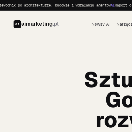
po architekturze, budowie i wdrażaniu agentów
AI
Raport o Realnych
aimarketing
.pl
Newsy AI
Narzędz
ai
Sztu
Go
roz