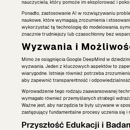
nauczyciela, który pomoże im eksplorować i pok
Ponadto, zastosowanie AI w rozwiązywaniu prob
naukowe, które wymagają zrozumienia i stosowan
wykorzystać tę technologię do modelowania, symula
znacznie trudniejszy lub czasochłonny bez wsparc
Wyzwania i Możliwoś
Mimo że osiągnięcia Google DeepMind w dziedzini
wyzwania. Jeden z kluczowych aspektów to zapewn
wiarygodne. Istnieje również potrzeba zrozumieni
aby zapewnić transparentność i odpowiedzialnoś
Wprowadzenie tego rodzaju zaawansowanej technol
wymagało również przemyślanych strategii wdrażan
Ważne jest, aby narzędzia te były używane w sposó
zastępujący fundamentalne procesy uczenia się i 
Przyszłość Edukacji i Badan