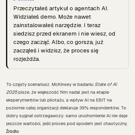
Przeczytałeś artykuł o agentach AI.
Widziałeś demo. Może nawet
zainstalowałeś narzędzie. I teraz
siedzisz przed ekranem i nie wiesz, od
czego zacząć. Albo, co gorsza, już
zacząłeś i widzisz, że proces się
rozjeżdża.
To częsty scenariusz. McKinsey w badaniu
State of AI
2025
pisze, że większość firm nadal jest na etapie
eksperymentów lub pilotażu, a wpływ AI na EBIT na
poziomie całej organizacji deklaruje 39% respondentów. To
dobry sygnał ostrzegawczy: samo uruchomienie AI nie daje
jeszcze wartości, jeśli proces pod spodem jest chaotyczny.
Źródło