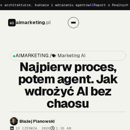
hitekturze, budowie i wdrażaniu agentów
AI
Raport o Realnych Zagro
aimarketing
.pl
ai
AIMARKETING /
Marketing AI
Najpierw proces,
potem agent. Jak
wdrożyć AI bez
chaosu
Błażej Pianowski
13 CZERWCA, 2026
1:35 AM