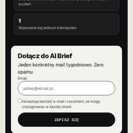
wydań
1
Wypisanie się jednym kliknięciem
Dołącz do AI Brief
Jeden konkretny mail tygodniowo. Zero
spamu.
Email
Akceptuję kontakt e-mail i rozumiem, że mogę
Zgoda
zrezygnować w każdej chwili.
ZAPISZ SIĘ