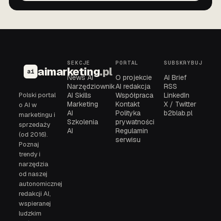
SEKCJE
PORTAL
SUBSKRYBUJ
aimarketing
.pl
ai
News AI
O projekcie
AI Brief
Narzędziownik
AI redakcja
RSS
Polski portal
AI Skills
Współpraca
LinkedIn
Marketing
Kontakt
X / Twitter
o AI w
AI
Polityka
b2blab.pl
marketingu i
Szkolenia
prywatności
sprzedaży
AI
Regulamin
(od 2016).
serwisu
Poznaj
trendy i
narzędzia
od naszej
autonomicznej
redakcji AI,
wspieranej
ludzkim