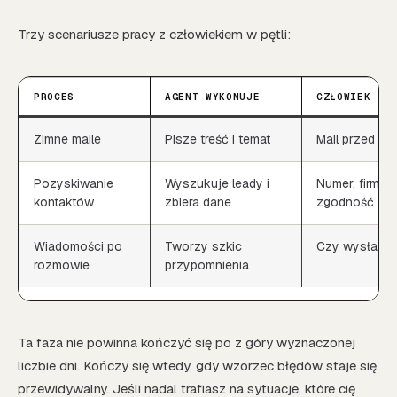
Trzy scenariusze pracy z człowiekiem w pętli:
PROCES
AGENT WYKONUJE
CZŁOWIEK SP
Zimne maile
Pisze treść i temat
Mail przed wy
Pozyskiwanie
Wyszukuje leady i
Numer, firma,
kontaktów
zbiera dane
zgodność da
Wiadomości po
Tworzy szkic
Czy wysłać i 
rozmowie
przypomnienia
Ta faza nie powinna kończyć się po z góry wyznaczonej
liczbie dni. Kończy się wtedy, gdy wzorzec błędów staje się
przewidywalny. Jeśli nadal trafiasz na sytuacje, które cię