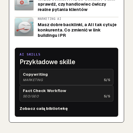
sprawdź, czy handlowiec ćwiczy
realne pytania klientów
MARKETING AI
Masz dobre backlinki, a AI i tak cytuje
konkurenta. Co zmienić w link
buildingu i PR
AI SKILLS
Przykładowe skille
Copywriting
MARKETING
5/5
Fact Check Workflow
SEO/GEO
5/5
Zobacz całą bibliotekę