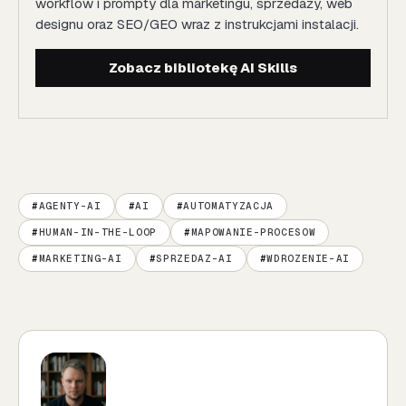
workflow i prompty dla marketingu, sprzedaży, web
designu oraz SEO/GEO wraz z instrukcjami instalacji.
Zobacz bibliotekę AI Skills
AGENTY-AI
AI
AUTOMATYZACJA
HUMAN-IN-THE-LOOP
MAPOWANIE-PROCESOW
MARKETING-AI
SPRZEDAZ-AI
WDROZENIE-AI