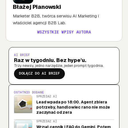
Błażej Pianowski
Marketer B2B, twórca serwisu AI Marketing i
właściciel agencji B2B Lab.
WSZYSTKIE WPISY AUTORA
AI BRIEF
Raz w tygodniu. Bez hype'u.
Trzy newsy, jedno narzędzie, jeden prompt tygodnia.
DOŁĄCZ DO AI BRIEF
OSTATNIO DODANE
SPRZEDAŻ AI
Lead wpada po 18:00. Agent zbiera
potrzeby, handlowiec rano nie może
zaczynać od zera
SPRZEDAŻ AI
Wrzuć cennik i FAQ do Gemini. Potem