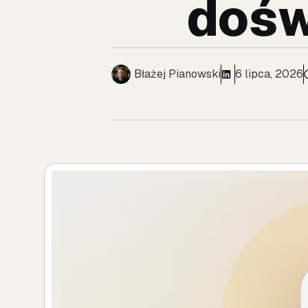
dośw
Błażej Pianowski
6 lipca, 2026