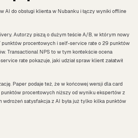
AI do obsługi klienta w Nubanku i łączy wyniki offline
ivery. Autorzy piszą o dużym teście A/B, w którym nowy
7 punktów procentowych i self-service rate o 29 punktów
. Transactional NPS to w tym kontekście ocena
rvice rate pokazuje, jaki udział spraw klient załatwił
ację. Paper podaje też, że w końcowej wersji dla card
 10 punktów procentowych niższy od wyniku ekspertów z
h wdrożeń satysfakcja z AI była już tylko kilka punktów