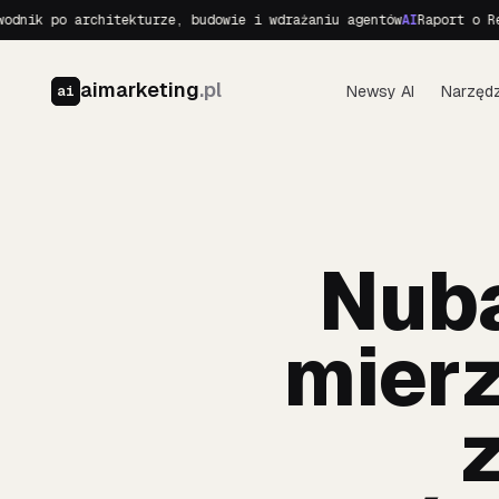
 po architekturze, budowie i wdrażaniu agentów
AI
Raport o Realnyc
aimarketing
.pl
Newsy AI
Narzędz
ai
Nuba
mierz