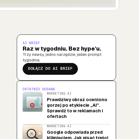
AI BRIEF
Raz w tygodniu. Bez hype'u.
Trzy newsy, jedno narzędzie, jeden prompt
tygodnia.
DOŁĄCZ DO AI BRIEF
OSTATNIO DODANE
MARKETING AI
Prawdziwy obraz oceniono
gorzej po etykiecie „AI”.
Sprawdź to w reklamach i
ofertach
MARKETING AI
Google odpowiada przed
kliknięciem. Jak pisać treści