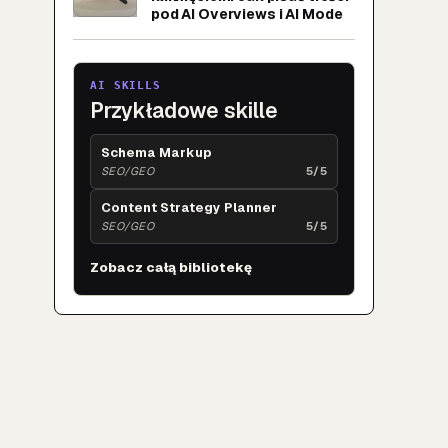
pod AI Overviews i AI Mode
AI SKILLS
Przykładowe skille
Schema Markup
SEO/GEO
5/5
Content Strategy Planner
SEO/GEO
5/5
Zobacz całą bibliotekę