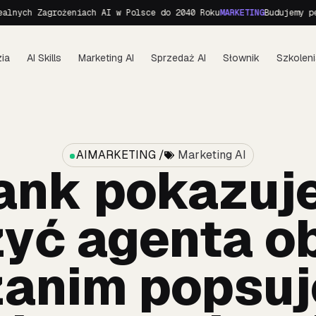
h Zagrożeniach AI w Polsce do 2040 Roku
MARKETING
Budujemy personę
ia
AI Skills
Marketing AI
Sprzedaż AI
Słownik
Szkoleni
AIMARKETING /
Marketing AI
nk pokazuje
yć agenta o
zanim popsuj